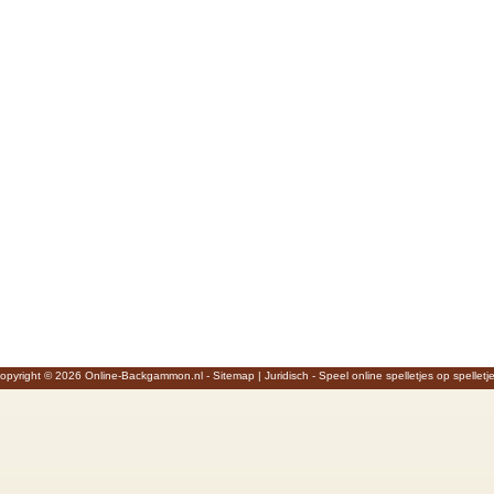
opyright © 2026 Online-Backgammon.nl - Sitemap |
Juridisch
- Speel online spelletjes op
spelletj